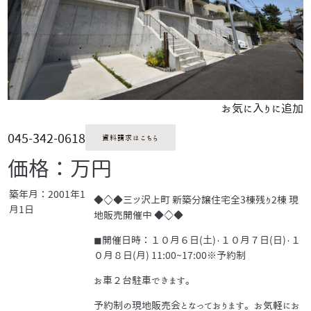
お気に入りに追加
045-342-0618
資料請求はこちら
価格：万円
築年月：2001年1
◆◇◆三ツ沢上町 新築分譲住宅全3棟残り2棟 現
月1日
地販売開催中 ◆◇◆
◼開催日時：１０月６日(土)・１０月７日(日)・１
０月８日(月) 11:00~17:00※予約制
お車２台駐車できます。
予約制の現地販売会となっております。お気軽にお