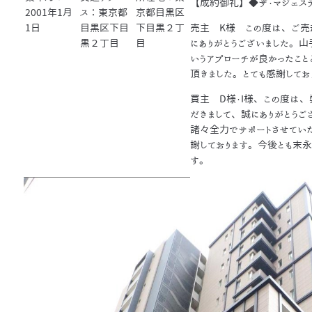
【成約御礼】◆ザ・マジェス
2001年1月
ス：東京都
京都目黒区
1日
目黒区下目
下目黒２丁
売主 K様 この度は、ご売
黒２丁目
目
にありがとうございました。
いうアプローチが良かったこと
頂きました。とても感謝してお
買主 D様・I様、この度は、
だきまして、誠にありがとうご
諸々全力でサポートさせていた
謝しております。今後とも末
す。