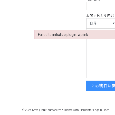
お問い合わせ内容
段落
Failed to initialize plugin: wplink
Failed to initialize plugin: wplink
この物件に
© 2026 Kava | Multipurpose WP Theme with Elementor Page Builder