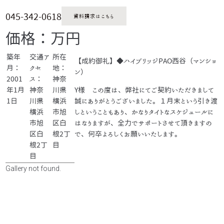
045-342-0618
資料請求はこちら
価格：万円
築年
交通ア
所在
【成約御礼】◆ハイブリッジPAO西谷（マンショ
月：
クセ
地：
ン）
2001
ス：
神奈
年1月
神奈
川県
Y様 この度は、弊社にてご契約いただきまして
1日
川県
横浜
誠にありがとうございました。１月末という引き渡
横浜
市旭
しということもあり、かなりタイトなスケジュールに
市旭
区白
はなりますが、全力でサポートさせて頂きますの
区白
根2丁
で、何卒よろしくお願いいたします。
根2丁
目
目
Gallery not found.