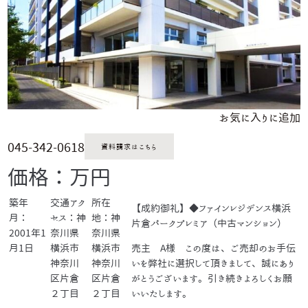
お気に入りに追加
045-342-0618
資料請求はこちら
価格：万円
築年
交通アク
所在
【成約御礼】◆ファインレジデンス横浜
月：
セス：神
地：神
片倉パークプレミア（中古マンション）
2001年1
奈川県
奈川県
月1日
横浜市
横浜市
売主 A様 この度は、ご売却のお手伝
神奈川
神奈川
いを弊社に選択して頂きまして、誠にあり
区片倉
区片倉
がとうございます。引き続きよろしくお願
２丁目
２丁目
いいたします。