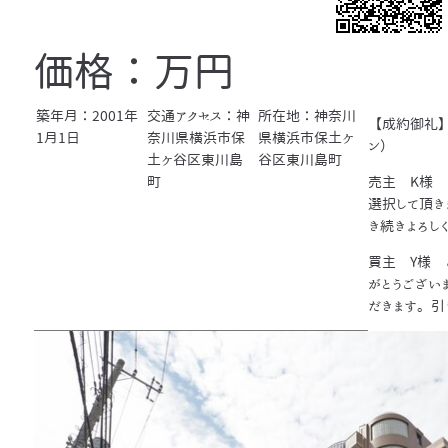
価格：万円
築年月：2001年
交通アクセス：神
所在地：神奈川
【成約御礼】
1月1日
奈川県横浜市保
県横浜市保土ケ
ン）
土ケ谷区東川島
谷区東川島町
町
売主 K様 
選択して頂き
き続きよろし
買主 Y様 
がとうござい
だきます。引