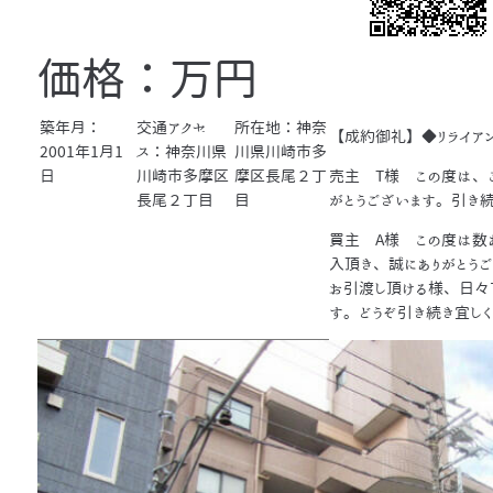
価格：万円
築年月：
交通アクセ
所在地：神奈
【成約御礼】◆リライア
2001年1月1
ス：神奈川県
川県川崎市多
日
川崎市多摩区
摩区長尾２丁
売主 T様 この度は、
長尾２丁目
目
がとうございます。引き
買主 A様 この度は数
入頂き、誠にありがとう
お引渡し頂ける様、日々
す。どうぞ引き続き宜し