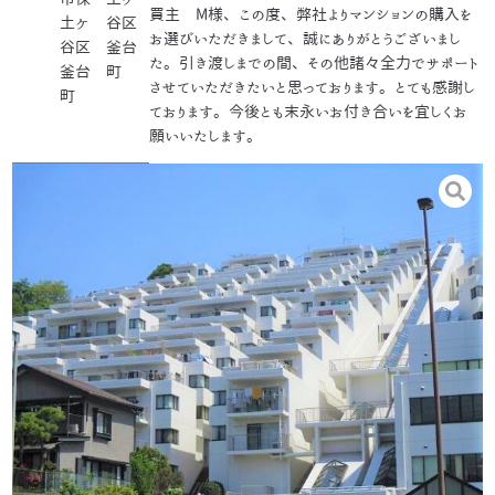
買主 M様、この度、弊社よりマンションの購入を
土ケ
谷区
お選びいただきまして、誠にありがとうございまし
谷区
釜台
た。引き渡しまでの間、その他諸々全力でサポート
釜台
町
させていただきたいと思っております。とても感謝し
町
ております。今後とも末永いお付き合いを宜しくお
願いいたします。