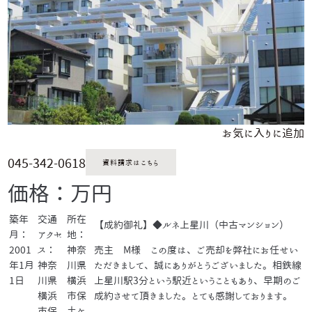
お気に入りに追加
045-342-0618
資料請求はこちら
価格：万円
築年
交通
所在
【成約御礼】◆ルネ上星川（中古マンション）
月：
アクセ
地：
2001
ス：
神奈
売主 M様 この度は、ご売却を弊社にお任せい
年1月
神奈
川県
ただきまして、誠にありがとうございました。相鉄線
1日
川県
横浜
上星川駅3分という駅近ということもあり、早期のご
横浜
市保
成約させて頂きました。とても感謝しております。
市保
土ケ