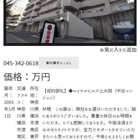
お気に入りに追加
045-342-0618
資料請求はこちら
価格：万円
築年
交通
所在
【成約御礼】◆ロイヤルヒルズ上大岡（中古マン
月：
アクセ
地：
ション）
2001
ス：
神奈
年1月
神奈
川県
Ｍ様 この度は、弊社をお選びいただきまして、誠
1日
川県
横浜
にありがとうございました。貴重な休日のお時間を
横浜
市港
いただき、とても感謝しております。今後決済まで
市港
南区
はかなりタイトですが、全力でサポートさせていただ
南区
東芹
きたいと思っておりますので、今後ともよろしくお願