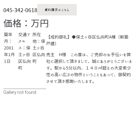
045-342-0618
資料請求はこちら
価格：万円
築年
交通ア
所在
【成約御礼】◆保土ヶ谷区仏向町A棟（新築
月：
クセ
地：保
戸建）
2001
ス：保
土ヶ谷
年1月
土ヶ谷
区仏向
売主 H様 この度は、ご売却のお手伝いを弊
1日
区仏向
町
社に選択して頂きまして、誠にありがとうございま
町
す。駅から5分以内、１４０㎡超えの大変希少
性の高い広さの物件ということもあって、御契約
させて頂き感謝いたします。
Gallery not found.