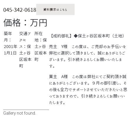
045-342-0618
資料請求はこちら
価格：万円
築年
交通ア
所在
【成約御礼】◆保土ヶ谷区坂本町（土地）
月：
クセ
地：保
2001年
ス：保
土ヶ谷
売主 Y様 この度は、ご売却のお手伝いを
1月1日
土ヶ谷
区坂本
弊社に選択して頂きまして、誠にありがとうご
区坂本
町
ざいます。引き続きよろしくお願いいたしま
町
す。
買主 A様 この度は弊社にてご契約頂き誠
にありがとぅございます。９月の御引渡し、そ
の後も全力でサポートさせていただきたいと思
っておりますので、引き続きよろしくお願いい
たします。
Gallery not found.