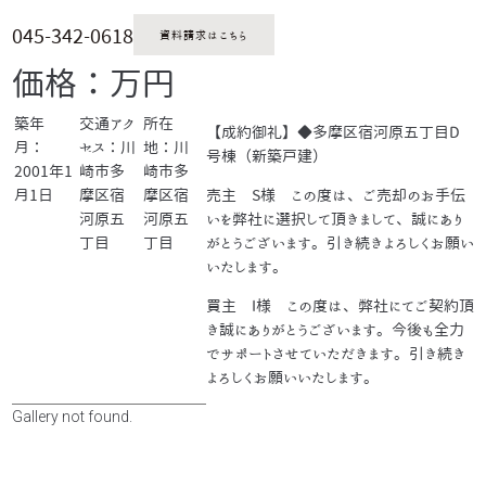
045-342-0618
資料請求はこちら
価格：万円
築年
交通アク
所在
【成約御礼】◆多摩区宿河原五丁目D
月：
セス：川
地：川
号棟（新築戸建）
2001年1
崎市多
崎市多
月1日
摩区宿
摩区宿
売主 S様 この度は、ご売却のお手伝
河原五
河原五
いを弊社に選択して頂きまして、誠にあり
丁目
丁目
がとうございます。引き続きよろしくお願い
いたします。
買主 I様 この度は、弊社にてご契約頂
き誠にありがとうございます。今後も全力
でサポートさせていただきます。引き続き
よろしくお願いいたします。
Gallery not found.