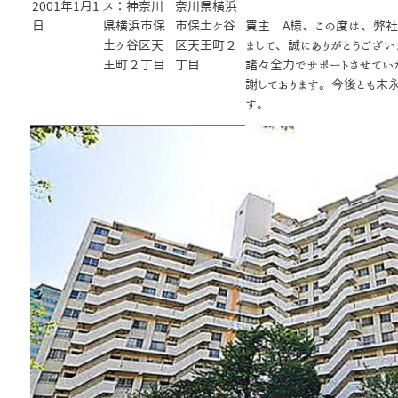
2001年1月1
ス：神奈川
奈川県横浜
日
県横浜市保
市保土ケ谷
買主 A様、この度は、弊社
土ケ谷区天
区天王町２
まして、誠にありがとうござ
王町２丁目
丁目
諸々全力でサポートさせてい
謝しております。今後とも末
す。