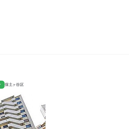
ン
保土ヶ谷区