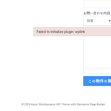
お問い合わせ内容
段落
Failed to initialize plugin: wplink
Failed to initialize plugin: wplink
この物件に
© 2026 Kava | Multipurpose WP Theme with Elementor Page Builder