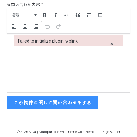
お問い合わせ内容
*
段落
Failed to initialize plugin: wplink
×
Failed to initialize plugin: wplink
この物件に関して問い合わせをする
© 2026 Kava | Multipurpose WP Theme with Elementor Page Builder