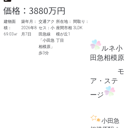
価格：3880万円
建物面
築年月：
交通アク
所在地：
間取り：
積：
2026年8
セス：小
座間市相
3LDK
69.03㎡
月7日
田急線
模が丘1
「小田急
丁目
ルネ小
相模原」
歩3分
田急相模原
モ
ア・ステ
ージ
小田急