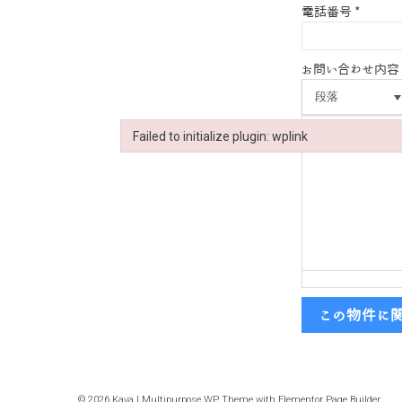
電話番号
*
お問い合わせ内容
段落
Failed to initialize plugin: wplink
Failed to initialize plugin: wplink
この物件に
© 2026 Kava | Multipurpose WP Theme with Elementor Page Builder