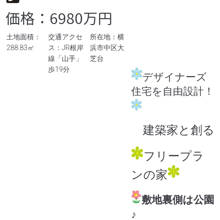
価格：6980万円
土地面積：
交通アクセ
所在地：横
288.83㎡
ス：JR根岸
浜市中区大
線「山手」
芝台
歩19分
デザイナーズ
住宅を自由設計！
建築家と創る
フリープラ
ンの家
敷地裏側は公園
♪