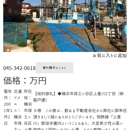
お気に入りに追加
045-342-0618
資料請求はこちら
価格：万円
築年
交通
所在
【成約御礼】◆横浜市保土ヶ谷区上星川2丁目（新
月：
アク
地：
築戸建）
200
セ
横浜
1年1
ス：
市保
Ｓ様 この度は、数ある不動産会社から弊社に御来店
月1
横浜
土ヶ
頂きまして誠にありがとうございます。相鉄線『上星
日
市保
谷区
川』駅徒歩圏内ということもあり、大変希少性の高い
土ヶ
上星
物件をご契約いただいた事、とても感謝いたします。こ