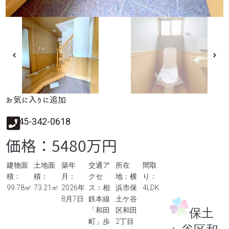
お気に入りに追加
045-342-0618
価格：5480万円
建物面
土地面
築年
交通ア
所在
間取
積：
積：
月：
クセ
地：横
り：
99.78㎡
73.21㎡
2026年
ス：相
浜市保
4LDK
8月7日
鉄本線
土ケ谷
保土
「和田
区和田
町」歩
2丁目