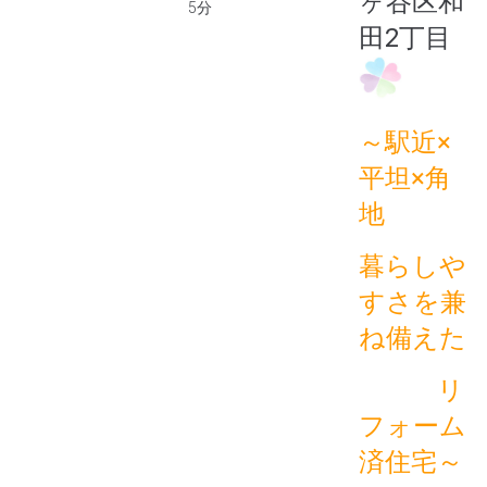
ヶ谷区和
5分
田2丁目
～駅近×
平坦×角
地
暮らしや
すさを兼
ね備えた
リ
フォーム
済住宅～