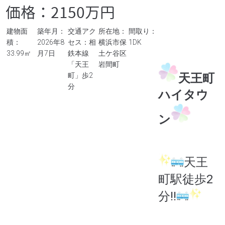
価格：2150万円
建物面
築年月：
交通アク
所在地：
間取り：
積：
2026年8
セス：相
横浜市保
1DK
33.99㎡
月7日
鉄本線
土ケ谷区
「天王
岩間町
天王町
町」歩2
分
ハイタウ
ン
天王
町駅徒歩2
分‼