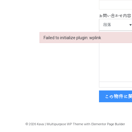
お問い合わせ内容
段落
Failed to initialize plugin: wplink
Failed to initialize plugin: wplink
この物件に
© 2026 Kava | Multipurpose WP Theme with Elementor Page Builder