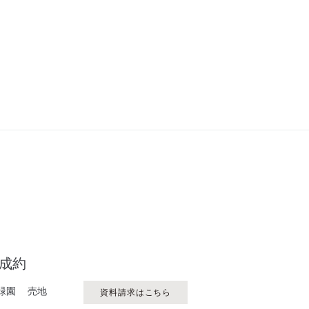
園
ご成約
緑園 売地
資料請求はこちら