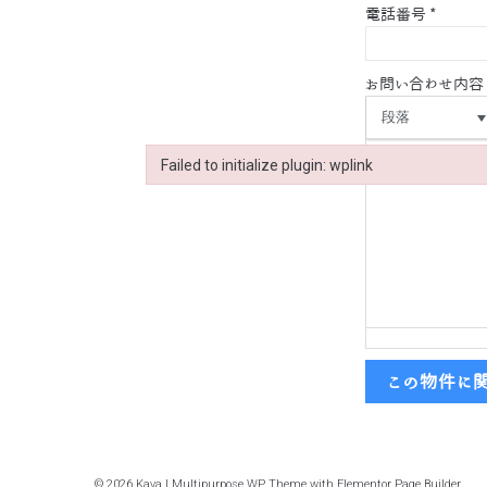
電話番号
*
お問い合わせ内容
段落
Failed to initialize plugin: wplink
Failed to initialize plugin: wplink
この物件に
© 2026 Kava | Multipurpose WP Theme with Elementor Page Builder