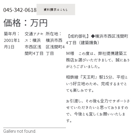
045-342-0618
資料請求はこちら
価格：万円
築年月：
交通アクセ
所在地：
【成約御礼】◆横浜市西区浅間町
2001年1
ス：横浜
横浜市西
4丁目（建築請負）
月1日
市西区浅
区浅間町4
間町4丁目
丁目
Ｍ様 この度は、弊社提携建築工
務店お選びいただきまして、誠にあり
がとうございました。
相鉄線『天王町』駅15分、平坦と
いう好立地のため、完成するまでと
ても楽しみです。
お引渡し、その後も全力でサポートさ
せていただきたいと思っておりますの
で、今後とも宜しくお願いいたしま
す。
Gallery not found.