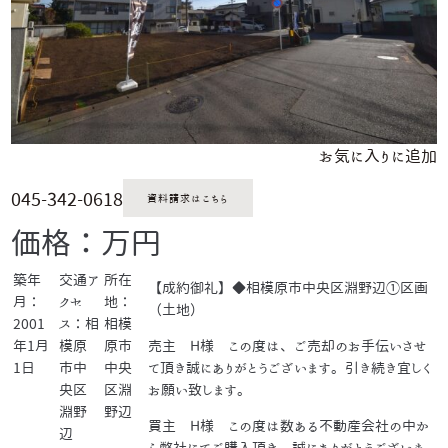
お気に入りに追加
045-342-0618
資料請求はこちら
価格：万円
築年
交通ア
所在
【成約御礼】◆相模原市中央区淵野辺①区画
月：
クセ
地：
（土地）
2001
ス：相
相模
年1月
模原
原市
売主 H様 この度は、ご売却のお手伝いさせ
1日
市中
中央
て頂き誠にありがとうございます。引き続き宜しく
央区
区淵
お願い致します。
淵野
野辺
買主 H様 この度は数ある不動産会社の中か
辺
ら弊社にてご購入頂き、誠にありがとうございま