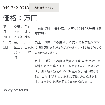
045-342-0618
資料請求はこちら
価格：万円
築年
交通ア
所在
【成約御礼】◆神奈川区三ッ沢下町B号棟（新
月：
クセ
地：
築戸建）
2001
ス：神
神奈
年1月
奈川
川区
売主 N様 この度は、ご売却のお手伝いさせ
1日
区三ッ
三ッ沢
て頂き誠にありがとうございます。引き続き宜しく
沢下
下町
お願い致します。
町
買主 O様 この度は数ある不動産会社の中か
ら弊社にてご購入頂き、誠にありがとうございま
す。引き続き安心して不動産をお引渡し頂ける
様、日々丁寧かつ迅速にご対応させて頂きま
す。どうぞ引き続き宜しくお願い致します。
Gallery not found.