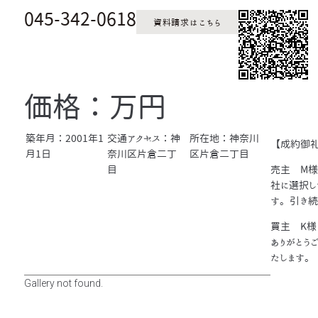
045-342-0618
資料請求はこちら
価格：万円
築年月：2001年1
交通アクセス：神
所在地：神奈川
【成約御
月1日
奈川区片倉二丁
区片倉二丁目
目
売主 M様
社に選択し
す。引き続
買主 K様
ありがとう
たします。
Gallery not found.