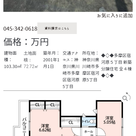
お気に入りに追加
045-342-0618
資料請求はこちら
価格：万円
土地面
建物面
築年月：
交通アク
所在地：
◆◇◆多摩区宿
積：
積：
2001年1
セス：神
神奈川県
河原５丁目 新築
72.72㎡
103.30㎡
月1日
奈川県川
川崎市多
分譲住宅 全４棟
崎市多摩
摩区宿河
◆◇◆
区宿河原
原5丁目
5丁目