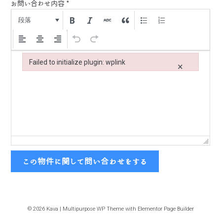
お問い合わせ内容
*
段落
Failed to initialize plugin: wplink
×
Failed to initialize plugin: wplink
この物件に関して問い合わせをする
© 2026 Kava | Multipurpose WP Theme with Elementor Page Builder