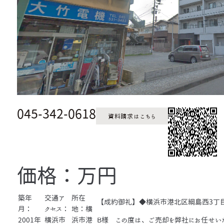
045-342-0618
資料請求はこちら
価格：万円
築年
交通ア
所在
【成約御礼】◆横浜市港北区綱島西3丁
月：
クセス：
地：横
2001年
横浜市
浜市港
B様 この度は、ご売却を弊社にお任せいた