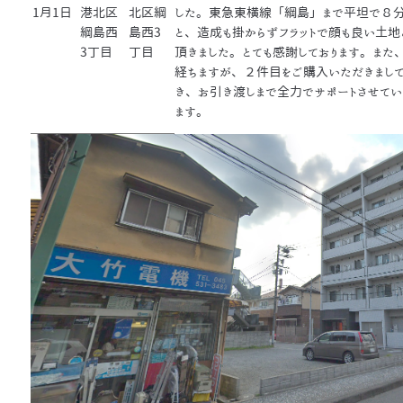
1月1日
港北区
北区綱
した。東急東横線「綱島」まで平坦で８分
綱島西
島西3
と、造成も掛からずフラットで顔も良い土地
3丁目
丁目
頂きました。とても感謝しております。ま
経ちますが、２件目をご購入いただきまして
き、お引き渡しまで全力でサポートさせてい
ます。