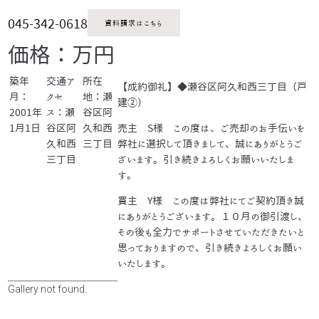
045-342-0618
資料請求はこちら
価格：万円
築年
交通ア
所在
【成約御礼】◆瀬谷区阿久和西三丁目（戸
月：
クセ
地：瀬
建②）
2001年
ス：瀬
谷区阿
1月1日
谷区阿
久和西
売主 S様 この度は、ご売却のお手伝いを
久和西
三丁目
弊社に選択して頂きまして、誠にありがとうご
三丁目
ざいます。引き続きよろしくお願いいたしま
す。
買主 Y様 この度は弊社にてご契約頂き誠
にありがとうございます。１０月の御引渡し、
その後も全力でサポートさせていただきたいと
思っておりますので、引き続きよろしくお願い
いたします。
Gallery not found.