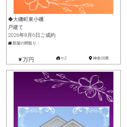
◆大磯町東小磯
戸建て
2026年8月6日ご成約
部屋の間取り：
中古一戸建て
m2
神奈川県
万円