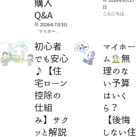
2026年6月27
購入
日
Q&A
こんにちは...
2026年7月3日
「マイホー...
初心者
マイホー
でも安心
ム
無
♪【住
理のな
宅ローン
い予算
控除の
はいく
仕組
ら？
み】サク
【後悔
ッと解説
しない住