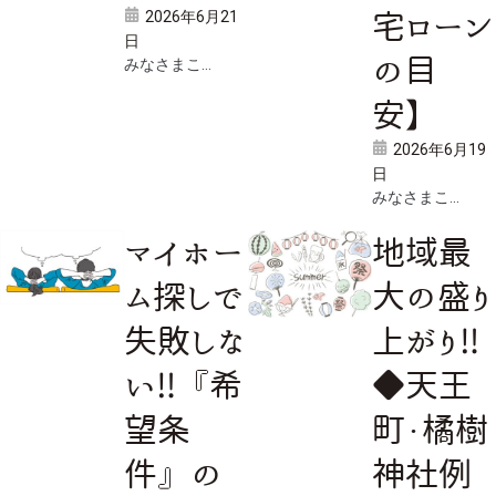
2026年6月21
宅ローン
日
の目
みなさまこ...
安】
2026年6月19
日
みなさまこ...
マイホー
地域最
ム探しで
大の盛り
失敗しな
上がり‼
い‼『希
◆天王
望条
町・橘樹
件』の
神社例