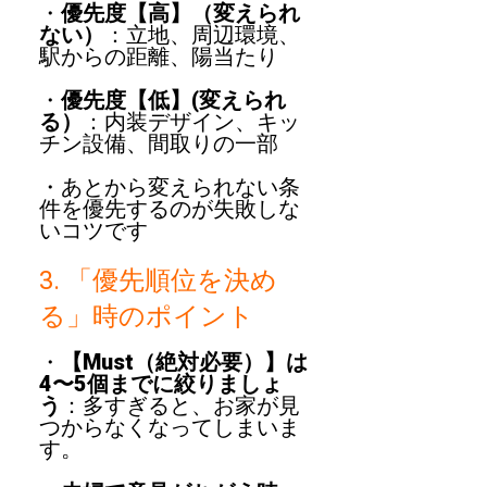
・
優先度【高】（変えられ
ない）
：立地、周辺環境、
駅からの距離、陽当たり
・
優先度【低】(変えられ
る）
：内装デザイン、キッ
チン設備、間取りの一部
・あとから変えられない条
件を優先するのが失敗しな
いコツです
3. 「優先順位を決め
る」時のポイント
・
【Must（絶対必要）】は
4〜5個までに絞りましょ
う
：多すぎると、お家が見
つからなくなってしまいま
す。