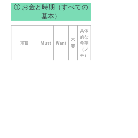
① お金と時期（すべての
基本）
具体
的な
不
項目
Must
Want
希望
要
（メ
モ）
例：
総額
総予算（物
〇〇
件価格＋諸
☐
☐
☐
〇〇
費用）
万円
以内
例：
月々
毎月のロー
〇万
☐
☐
☐
ン返済額
円に
抑え