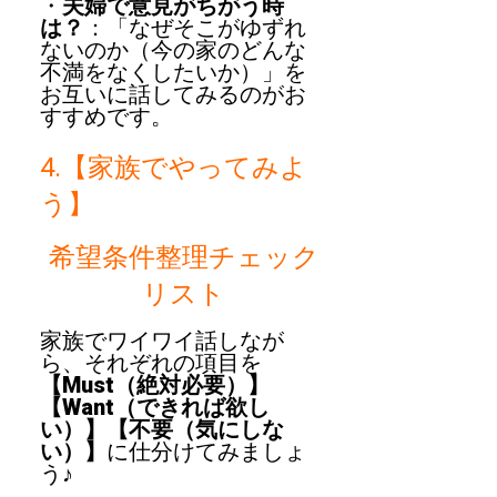
・
夫婦で意見がちがう時
は？
：「なぜそこがゆずれ
ないのか（今の家のどんな
不満をなくしたいか）」を
お互いに話してみるのがお
すすめです。
4.【家族でやってみよ
う】
希望条件整理チェック
リスト
家族でワイワイ話しなが
ら、それぞれの項目を
【Must（絶対必要）】
【Want（できれば欲し
い）】【不要（気にしな
い）】
に仕分けてみましょ
う♪