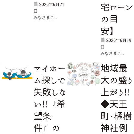
2026年6月21
宅ローン
日
の目
みなさまこ...
安】
2026年6月19
日
みなさまこ...
マイホー
地域最
ム探しで
大の盛り
失敗しな
上がり‼
い‼『希
◆天王
望条
町・橘樹
件』の
神社例