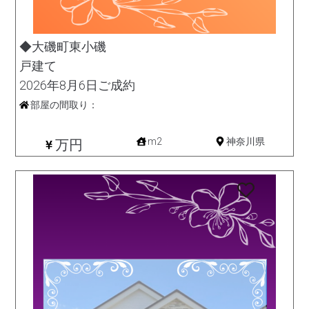
◆大磯町東小磯
戸建て
2026年8月6日ご成約
部屋の間取り：
中古一戸建て
m2
神奈川県
万円