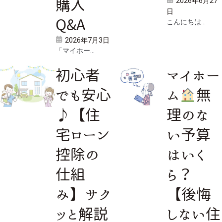
2026年6月27
購入
日
Q&A
こんにちは...
2026年7月3日
「マイホー...
初心者
マイホー
でも安心
ム
無
♪【住
理のな
宅ローン
い予算
控除の
はいく
仕組
ら？
み】サク
【後悔
ッと解説
しない住